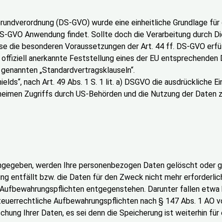
undverordnung (DS-GVO) wurde eine einheitliche Grundlage für
S-GVO Anwendung findet. Sollte doch die Verarbeitung durch Di
e die besonderen Voraussetzungen der Art. 44 ff. DS-GVO erfül
offiziell anerkannte Feststellung eines der EU entsprechenden 
o genannten „Standardvertragsklauseln“.
lds“, nach Art. 49 Abs. 1 S. 1 lit. a) DSGVO die ausdrückliche Ei
 geheimen Zugriffs durch US-Behörden und die Nutzung der Date
ngegeben, werden Ihre personenbezogen Daten gelöscht oder gesp
ng entfällt bzw. die Daten für den Zweck nicht mehr erforderlic
Aufbewahrungspflichten entgegenstehen. Darunter fallen etwa 
teuerrechtliche Aufbewahrungspflichten nach § 147 Abs. 1 AO v
chung Ihrer Daten, es sei denn die Speicherung ist weiterhin für