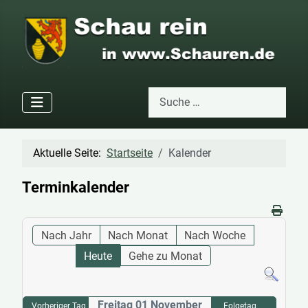
Suchen
Type 2 or more characters for res
Aktuelle Seite:
Startseite
Kalender
Terminkalender
Nach Jahr
Nach Monat
Nach Woche
Heute
Gehe zu Monat
Freitag 01 November
Vorheriger Tag
Folgetag