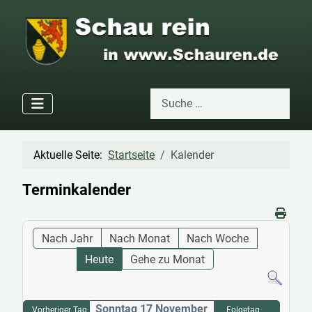
Suchen
Type 2 or more characters for res
Aktuelle Seite:
Startseite
Kalender
Terminkalender
Nach Jahr
Nach Monat
Nach Woche
Heute
Gehe zu Monat
Sonntag 17 November
Vorheriger Tag
Folgetag