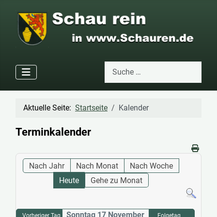
Suchen
Type 2 or more characters for res
Aktuelle Seite:
Startseite
Kalender
Terminkalender
Nach Jahr
Nach Monat
Nach Woche
Heute
Gehe zu Monat
Sonntag 17 November
Vorheriger Tag
Folgetag