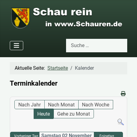
Suchen
Type 2 or more characters for res
Aktuelle Seite:
Startseite
Kalender
Terminkalender
Nach Jahr
Nach Monat
Nach Woche
Heute
Gehe zu Monat
Samstag 02 November
Vorheriger Tag
Folgetag