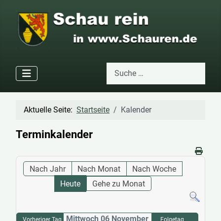
Suchen
Type 2 or more characters for res
Aktuelle Seite:
Startseite
Kalender
Terminkalender
Nach Jahr
Nach Monat
Nach Woche
Heute
Gehe zu Monat
Mittwoch 06 November
Vorheriger Tag
Folgetag