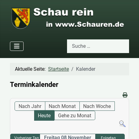
Suchen
Type 2 or more characters for res
Aktuelle Seite:
Startseite
Kalender
Terminkalender
Nach Jahr
Nach Monat
Nach Woche
Heute
Gehe zu Monat
Freitag 08 November
Vorheriger Tag
Folgetag