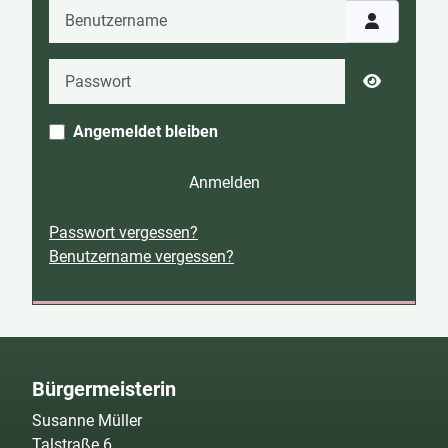
Benutzername
Passwort
Passwort 
Angemeldet bleiben
Anmelden
Passwort vergessen?
Benutzername vergessen?
Bürgermeisterin
Susanne Müller
Talstraße 6