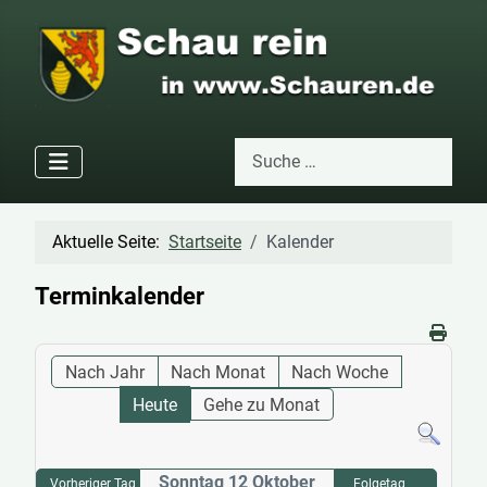
Suchen
Type 2 or more characters for res
Aktuelle Seite:
Startseite
Kalender
Terminkalender
Nach Jahr
Nach Monat
Nach Woche
Heute
Gehe zu Monat
Sonntag 12 Oktober
Vorheriger Tag
Folgetag