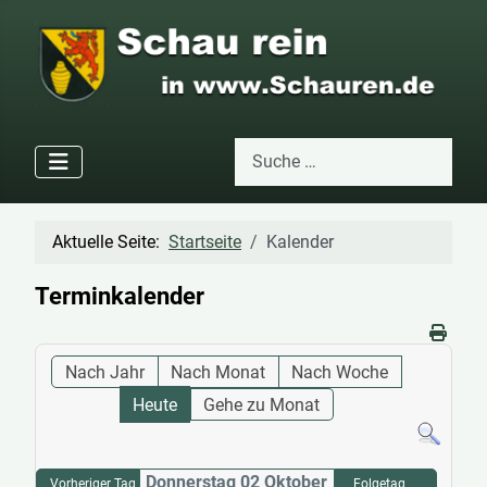
Suchen
Type 2 or more characters for res
Aktuelle Seite:
Startseite
Kalender
Terminkalender
Nach Jahr
Nach Monat
Nach Woche
Heute
Gehe zu Monat
Donnerstag 02 Oktober
Vorheriger Tag
Folgetag