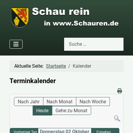
Suchen
Type 2 or more characters for res
Aktuelle Seite:
Startseite
Kalender
Terminkalender
Nach Jahr
Nach Monat
Nach Woche
Heute
Gehe zu Monat
Donnerstag 02 Oktober
Vorheriger Tag
Folgetag