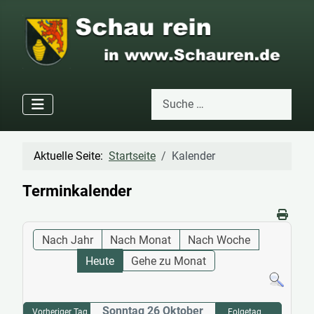
Suchen
Type 2 or more characters for res
Aktuelle Seite:
Startseite
Kalender
Terminkalender
Nach Jahr
Nach Monat
Nach Woche
Heute
Gehe zu Monat
Sonntag 26 Oktober
Vorheriger Tag
Folgetag