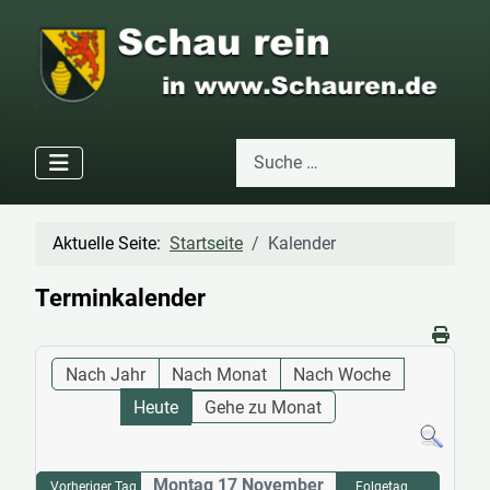
Suchen
Type 2 or more characters for res
Aktuelle Seite:
Startseite
Kalender
Terminkalender
Nach Jahr
Nach Monat
Nach Woche
Heute
Gehe zu Monat
Montag 17 November
Vorheriger Tag
Folgetag