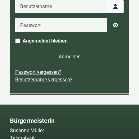
Benutzername
Passwort
Passwort 
Angemeldet bleiben
Anmelden
Passwort vergessen?
Benutzername vergessen?
Bürgermeisterin
Susanne Müller
Talstraße 6